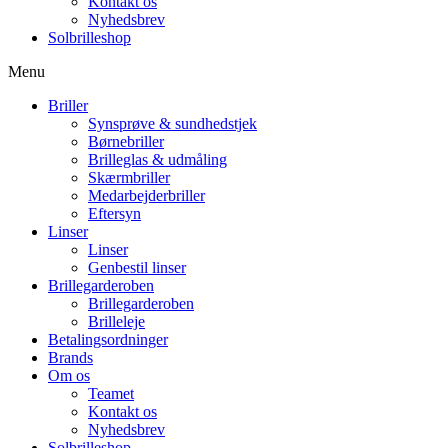
Kontakt os
Nyhedsbrev
Solbrilleshop
Menu
Briller
Synsprøve & sundhedstjek
Børnebriller
Brilleglas & udmåling
Skærmbriller
Medarbejderbriller
Eftersyn
Linser
Linser
Genbestil linser
Brillegarderoben
Brillegarderoben
Brilleleje
Betalingsordninger
Brands
Om os
Teamet
Kontakt os
Nyhedsbrev
Solbrilleshop