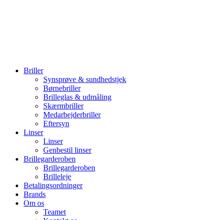
Briller
Synsprøve & sundhedstjek
Børnebriller
Brilleglas & udmåling
Skærmbriller
Medarbejderbriller
Eftersyn
Linser
Linser
Genbestil linser
Brillegarderoben
Brillegarderoben
Brilleleje
Betalingsordninger
Brands
Om os
Teamet